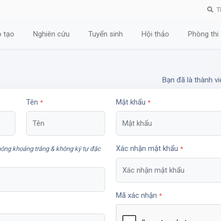
T
 tạo
Nghiên cứu
Tuyển sinh
Hội thảo
Phòng thi
Bạn đã là thành v
Tên
Mật khẩu
*
*
Xác nhận mật khẩu
hông khoảng trắng & không ký tự đặc
*
Mã xác nhận
*