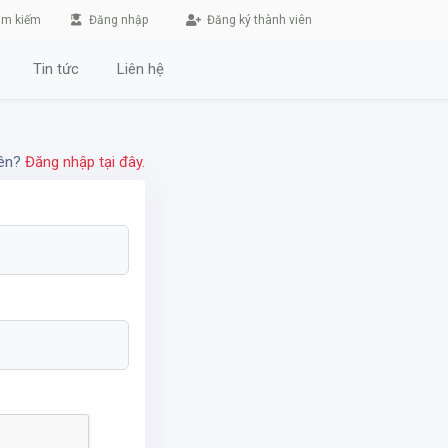
ìm kiếm
Đăng nhập
Đăng ký thành viên
Tin tức
Liên hệ
iên?
Đăng nhập tại đây.