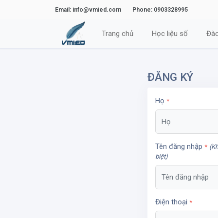
Email: info@vmied.com
Phone: 0903328995
Trang chủ
Học liệu số
Đào
ĐĂNG KÝ
Họ
*
Tên đăng nhập
*
(K
biệt)
Điện thoại
*