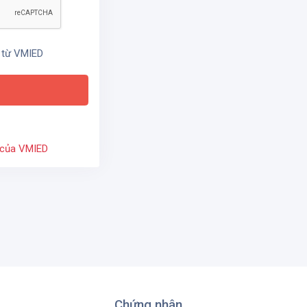
 từ VMIED
 của VMIED
Chứng nhận