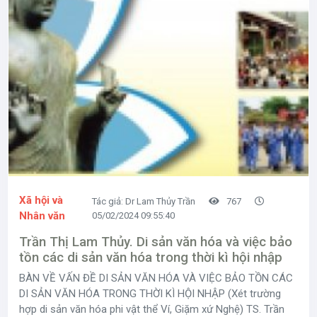
Xã hội và
Tác giả: Dr Lam Thủy Trần
767
Nhân văn
05/02/2024 09:55:40
Trần Thị Lam Thủy. Di sản văn hóa và việc bảo
tồn các di sản văn hóa trong thời kì hội nhập
BÀN VỀ VẤN ĐỀ DI SẢN VĂN HÓA VÀ VIỆC BẢO TỒN CÁC
DI SẢN VĂN HÓA TRONG THỜI KÌ HỘI NHẬP (Xét trường
hợp di sản văn hóa phi vật thể Ví, Giặm xứ Nghệ) TS. Trần