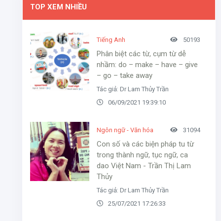
TOP XEM NHIỀU
Tiếng Anh
50193
Phân biệt các từ, cụm từ dễ
nhầm: do – make – have – give
– go – take away
Tác giả: Dr Lam Thủy Trần
06/09/2021 19:39:10
Ngôn ngữ - Văn hóa
31094
Con số và các biện pháp tu từ
trong thành ngữ, tục ngữ, ca
dao Việt Nam - Trần Thị Lam
Thủy
Tác giả: Dr Lam Thủy Trần
25/07/2021 17:26:33