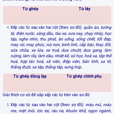
Từ ghép
Từ láy
Xếp các từ sau vào hai cột (theo sơ đồ):
quần áo, tướng
tá, điện nước, xăng dầu, tàu xe, xưa nay, chạy nhảy, học
tập, nghe nhìn, thu phát, ăn uống, sống chết, tốt đẹp,
may rủi, may phúc, núi non, binh lính, cấp bậc, thay đổi,
sửa chữa, xe lửa, xe hoả, dưa chuột, dưa gang, làm
ruộng, làm rẫy, làm dâu, nhiệt kế, sử học, hoả xa, tập thể
hoá, hợp tác hoá, xã viên, điệp viên, bản tính, xa tít,
thẳng đuột, xa tắp, thẳng tắp, sưng húp.
Từ ghép đẳng lập
Từ ghép chính phụ
Giải thích cơ sở để sắp xếp các từ trên vào sơ đồ.
Xếp các từ sau vào hai cột (theo sơ đồ):
máu mủ, máu
me, mặt mũi, tóc tai, râu ria, khuôn khổ, ngọn ngành,