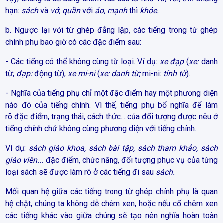
hạn:
sách
và
vở, quần
với
áo,
mạnh
thì
khỏe.
b. Ngược lại với từ ghép đẳng lập, các tiếng trong từ ghép
chính phụ bao giờ có các đặc điểm sau:
- Các tiếng có thể không cùng từ loại. Ví dụ:
xe đạp
(
xe:
danh
từ;
đạp:
động từ);
xe mi-ni
(
xe: danh từ;
mi-ni:
tính từ
).
- Nghĩa của tiếng phụ chỉ một đặc điểm hay một phương diện
nào đó của tiếng chính. Vì thế, tiếng phụ bổ nghĩa để làm
rõ đặc điểm, trạng thái, cách thức... của đối tượng được nêu ở
tiếng chính chứ không cùng phương diện với tiếng chính.
Ví dụ:
sách giáo khoa, sách bài tập, sách tham khảo, sách
giáo viên...
đặc điểm, chức năng, đối tượng phục vụ của từng
loại sách sẽ được làm rõ ở các tiếng đi sau
sách.
Mối quan hệ giữa các tiếng trong từ ghép chính phụ là quan
hệ chặt, chúng ta không dễ chêm xen, hoặc nếu cố chêm xen
các tiếng khác vào giữa chúng sẽ tạo nên nghĩa hoàn toàn