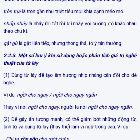
tròn trịa
là tròn gần như triệt tiêu mọi khía cạnh méo mó.
nhấp nháy
là nháy rồi tắt rồi lại nháy với cường độ khác nhau
theo chu kì.
gật gù
là gật liên tiếp, nhưng thong thả, tỏ ý tán thưởng.
2.2.3. Một số lưu ý khi sử dụng hoặc phân tích giá trị nghệ
thuật của từ láy
(1) Dùng từ láy để tạo âm hưởng nhịp nhàng cân đối cho dễ
nghe.
Ví dụ:
ngồi cho ngay / ngồi cho ngay ngắn
Thay vì nói
ngồi cho ngay,
người ta nói
ngồi cho ngay ngắn.
(2) Để gây ấn tượng mạnh, có thể giảm bớt những động từ,
tính từ và dùng từ láy (thay thế) làm vị ngữ trong câu. Ví dụ:
- Chị ta
xồn xồn
cho một chặp.