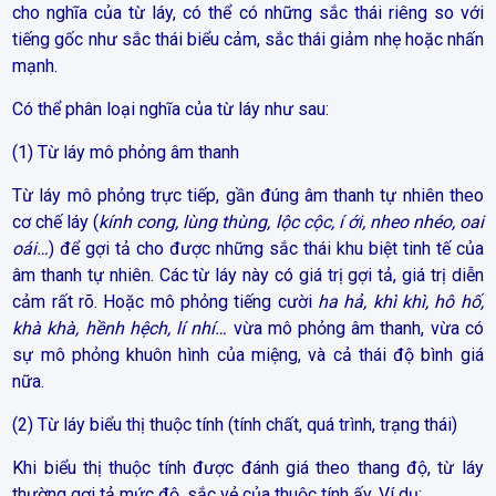
cho nghĩa của từ láy, có thể có những sắc thái riêng so với
tiếng gốc như sắc thái biểu cảm, sắc thái giảm nhẹ hoặc nhấn
mạnh.
Có thể phân loại nghĩa của từ láy như sau:
(1) Từ láy mô phỏng âm thanh
Từ láy mô phỏng trực tiếp, gần đúng âm thanh tự nhiên theo
cơ chế láy (
kính cong, lùng thùng, lộc cộc, í ới, nheo nhéo, oai
oái…
) để gợi tả cho được những sắc thái khu biệt tinh tế của
âm thanh tự nhiên. Các từ láy này có giá trị gợi tả, giá trị diễn
cảm rất rõ. Hoặc mô phỏng tiếng cười
ha hả, khì khì, hô hố,
khà khà, hềnh hệch, lí nhí…
vừa mô phỏng âm thanh, vừa có
sự mô phỏng khuôn hình của miệng, và cả thái độ bình giá
nữa.
(2) Từ láy biểu thị thuộc tính (tính chất, quá trình, trạng thái)
Khi biểu thị thuộc tính được đánh giá theo thang độ, từ láy
thường gợi tả mức độ, sắc vẻ của thuộc tính ấy. Ví dụ: