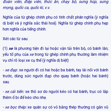
đoàn viên, điệp viên, thức ăn, chạy bộ, sưng húp, sưng
mọng, quốc ca, quốc kì, v.v.
Nghĩa của từ ghép chính phụ có tính chất phân nghĩa (ý nghĩa
dị biệt và ý nghĩa sắc thái hoá). Nghĩa từ ghép chính phụ hẹp
hơn nghĩa của tiếng chính.
Xét các từ sau:
(1)
xe
là phương tiện đi lại hoặc vận tải trên bộ, có bánh lăn;
yếu tố phụ của
xe
trong từ ghép chính phụ thường làm nhiệm
vụ chỉ rõ loại xe cụ thể (ý nghĩa dị biệt)
- xe đạp:
xe người đi có hai hoặc ba bánh, tay lái nối với bánh
trước, dùng sức người đạp cho quay bánh (hoặc hai bánh)
sau.
- xe cải tiến:
xe thô sơ do người kéo có hai bánh, trục có lắp
thêm ổ bi để kéo cho nhẹ.
- xe bọc thép:
xe quân sự có vỏ bằng thép thường có gắn vũ