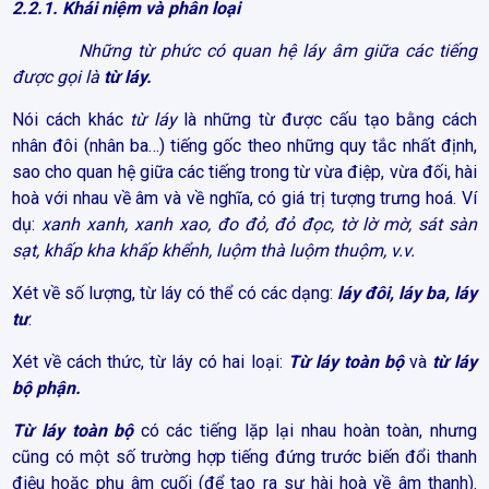
2.2.1. Khái niệm và phân loại
Những từ phức có quan hệ láy âm giữa các tiếng
được gọi là
từ láy.
Nói cách khác
từ láy
là những từ được cấu tạo bằng cách
nhân đôi (nhân ba…) tiếng gốc theo những quy tắc nhất định,
sao cho quan hệ giữa các tiếng trong từ vừa điệp, vừa đối, hài
hoà với nhau về âm và về nghĩa, có giá trị tượng trưng hoá. Ví
dụ:
xanh xanh, xanh xao, đo đỏ, đỏ đọc, tờ lờ mờ, sát sàn
sạt, khấp kha khấp khểnh, luộm thà luộm thuộm, v.v.
Xét về số lượng, từ láy có thể có các dạng:
láy đôi, láy ba, láy
tư
.
Xét về cách thức, từ láy có hai loại:
Từ láy toàn bộ
và
từ láy
bộ phận.
Từ láy toàn bộ
có các tiếng lặp lại nhau hoàn toàn, nhưng
cũng có một số trường hợp tiếng đứng trước biến đổi thanh
điệu hoặc phụ âm cuối (để tạo ra sự hài hoà về âm thanh).