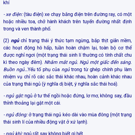
khí
- xe điện:
(tàu điện) xe chạy bằng điện trên đường ray, có một
hoặc nhiều toa, chở hành khách trên tuyến đường nhất định
trong và ven thành phố.
(2)
ngủ
chỉ trạng thái ý thức tạm ngừng, bắp thịt giãn mềm,
các hoạt động hô hấp, tuần hoàn chậm lại, toàn bộ cơ thể
được nghỉ ngơi (một trạng thái sinh lí thường có tính chất chu
kì theo ngày đêm).
Nhắm mắt ngủ. Ngủ một giấc đến sáng.
Buồn ngủ…
Yếu tố phụ của
ngủ
trong từ ghép chính phụ làm
nhiệm vụ chỉ rõ các sắc thái khác nhau, hoàn cảnh khác nhau
của trạng thái ngủ (ý nghĩa dị biệt, ý nghĩa sắc thái hoá).
- ngủ gật:
ngủ ở tư thế ngồi hoặc đứng, lơ mơ, không say, đầu
thỉnh thoảng lại gật một cái.
- ngủ đông:
ở trạng thái ngủ kéo dài vào mùa đông (một trạng
thái sinh lí của nhiều động vật ở xứ lạnh).
- ngủ khì:
ngủ rất say không biết gì hết.