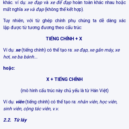
khác. ví dụ:
xe đạp
và
xe để đạp
hoàn toàn khác nhau hoặc
mất nghĩa
xe và
đạp
(không thể kết hợp).
Tuy nhiên, với từ ghép chính phụ chúng ta dễ dàng xác
lập được từ tương đương theo cấu trúc:
TIẾNG CHÍNH + X
Ví dụ:
xe
(tiếng chính) có thể tạo ra:
xe đạp, xe gắn máy, xe
hơi, xe ba bánh...
hoặc:
X + TIẾNG CHÍNH
(m
ô hình cấu trúc này chủ yếu là từ Hán Việt)
Ví dụ:
viên
(tiếng chính) có thể tạo ra:
nhân viên, học viên,
sinh viên, cộng tác viên, v.v.
2.2. Từ láy