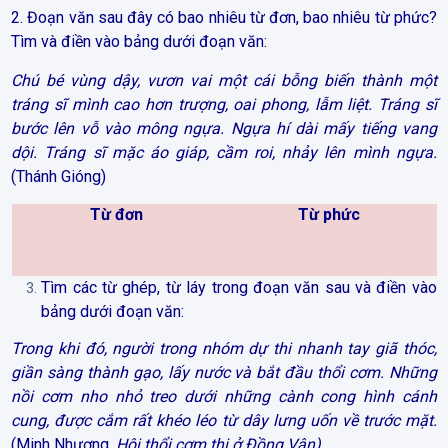
2. Đoạn văn sau đây có bao nhiêu từ đơn, bao nhiêu từ phức?
Tìm và điền vào bảng dưới đoạn văn:
Chú
bé vùng dậy, vươn vai một cái bỗng biến thành một
tráng sĩ mình cao hơn trượng, oai phong, lẫm liệt. Tráng sĩ
bước lên vỗ vào mông ngựa. Ngựa hí dài mấy tiếng vang
dội. Tráng sĩ mặc áo giáp, cầm roi, nhảy lên mình ngựa.
(Thánh Gióng)
Từ đơn
Từ phức
Tìm các từ ghép, từ láy trong đoạn văn sau và điền vào
bảng dưới đoạn văn:
Trong khi
đó, người trong nhóm dự thi nhanh tay giã thóc,
giần sàng thành gạo, lấy nước và bắt đầu thổi cơm. Những
nồi cơm nho nhỏ treo dưới những cành cong hình cánh
cung, được cắm rất khéo léo từ dây lưng uốn về trước mặt.
(Minh Nhương,
H
ội thổi cơm thi ở Đồng Vân)