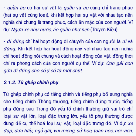
-
quần áo
có hai sự vật là
quần
và
áo
cùng chỉ trang phục
(hai sự vật cùng loại), khi kết hợp hai sự vật với nhau tạo nên
nghĩa chỉ chung là trang phục, cách ăn mặc của con người. Ví
dụ:
Ngựa xe như nước, áo quần như nen
(Truyện Kiều).
-
đi đứng
chỉ hai hoạt động di chuyển của con người là
đi
và
đứng.
Khi kết hợp hai hoạt động này với nhau tạo nên nghĩa
chỉ hoạt động nói chung và cách hoạt động của vật, đồng thời
chỉ ra phong cách của con người cụ thể. Ví dụ:
Con gái con
gứa đi đứng cho có ý có tứ một chút.
2.1.2. Từ ghép chính phụ
Từ ghép chính phụ có tiếng chính và tiếng phụ bổ sung nghĩa
cho tiếng chính. Thông thường, tiếng chính đứng trước, tiếng
phụ đứng sau. Trong đó yếu tố chính thường giữ vai trò chỉ
loại sự vật lớn, loại đặc trưng lớn, yếu tố phụ thường được
dùng để cụ thể hoá loại sự vật, loại đặc trưng đó. Ví dụ:
xe
đạp, dưa hấu, ngủ gật, vui miệng, sử học, toán học, hội viên,