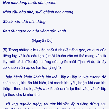
Nao nao
dòng nước uốn quanh
Nhịp cầu
nho nhỏ
, suối ghềnh bắc ngang
Sè sè
nắm đất bên đàng
Rầu rầu
ngọn cỏ nửa vàng nửa xanh
(Nguyễn Du)
(5) Trong những điều kiện nhất định (về tiếng gốc, về vị trí của
tiếng láy, về kiểu cấu tạo…) mỗi khuôn vần có thể mang vào từ
láy một cách đều đặn những nét nghĩa nhất định. Ví dụ từ láy
có khuôn vần
ấp
có hai loại ý nghĩa:
-
bập bềnh, khấp khểnh, lập loè…
lặp đi lặp lại với cường độ
khác nhau, khi ẩn khi hiện, khi mạnh khi yếu, hoặc khi cao khi
thấp… theo chu kì;
thập thò
là thò ra rồi lại thụt vào, và cứ lặp
lại theo chu kì như thế.
-
vồ vập, nghiện ngập, tới tấp:
khi vần
ấp
ở tiếng đứng sau