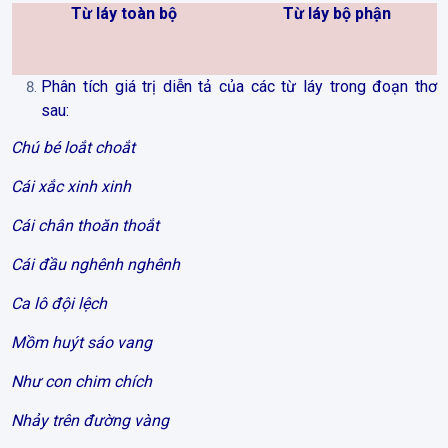
Từ láy toàn bộ
Từ láy bộ phận
Phân tích giá trị diễn tả của các từ láy trong đoạn thơ
sau:
Chú bé loắt choắt
Cái xắc xinh xinh
Cái chân thoăn thoắt
Cái đầu nghênh nghênh
Ca lô đội lệch
Mồm huýt sáo vang
Như con chim chích
Nhảy trên đường vàng