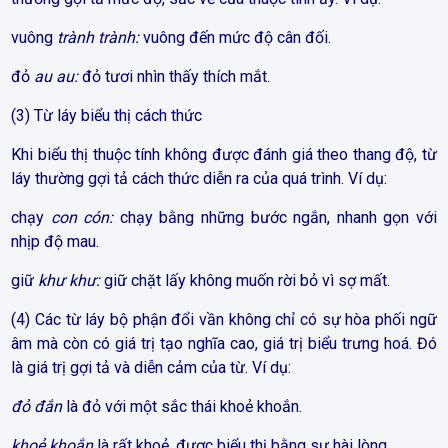
vuông
trành trành:
vuông đến mức độ cân đối.
đỏ
au au:
đỏ tươi nhìn thấy thích mắt.
(3) Từ láy biểu thị cách thức
Khi biểu thị thuộc tính không được đánh giá theo thang độ, từ
láy thường gợi tả cách thức diễn ra của quá trình. Ví dụ:
chạy
con cón:
chạy bằng những bước ngắn, nhanh gọn với
nhịp độ mau.
giữ
khư khư:
giữ chặt lấy không muốn rời bỏ vì sợ mất.
(4) Các từ láy bộ phận đổi vần không chỉ có sự hòa phối ngữ
âm mà còn có giá trị tạo nghĩa cao, giá trị biểu trưng hoá. Đó
là giá trị gợi tả và diễn cảm của từ. Ví dụ:
đỏ đắn
là đỏ với một sắc thái khoẻ khoắn.
khoẻ khoắn
là rất khoẻ, được biểu thị bằng sự hài lòng.