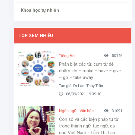
Khoa học tự nhiên
TOP XEM NHIỀU
Tiếng Anh
50146
Phân biệt các từ, cụm từ dễ
nhầm: do – make – have – give
– go – take away
Tác giả: Dr Lam Thủy Trần
06/09/2021 19:39:10
Ngôn ngữ - Văn hóa
31091
Con số và các biện pháp tu từ
trong thành ngữ, tục ngữ, ca
dao Việt Nam - Trần Thị Lam