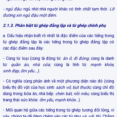
- ngủ đậu:
ngủ nhờ nhà người khác có tính chất tạm thời.
Lỡ
đường xin ngủ đậu một đêm.
2.1.3. Phân biệt từ ghép đẳng lập và từ ghép chính phụ
a. Dấu hiệu nhận biết rõ nhất là đặc điểm của các tiếng trong
từ ghép đẳng lập là c
ác tiếng trong từ ghép đẳng lập có
các đặc điểm sau đây:
- Cùng từ loại (cùng là động từ:
ăn ở, đi đứng;
cùng là danh
từ:
quần áo, nhà cửa;
cùng là tính từ:
mạnh khỏe,
xinh đẹp, ốm yếu...).
- Có nghĩa cùng phản ánh về một phương diện nào đó (cùng
biểu thị đồ vật của học sinh:
sách vở, bút thước;
cùng chỉ đồ
dùng trong bữa ăn, nhà bếp:
chén bát, nồi niêu;
cùng biểu thị
trang thái sức khỏe:
ốm yếu, mạnh khỏe...
).
- Mối quan hệ giữa các tiếng trong từ ghép tương đối lỏng, vì
vậy, chúng ta dễ dàng chêm vào các từ như
và, với, thì.
Chẳng