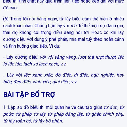
biểu thị tính chất hay quá trình liên tiếp hoặc kéo dài với mức
độ cao.
(6) Trong lời nói hàng ngày, từ láy biểu cảm thể hiện ở nhiều
cách khác nhau. Chẳng hạn láy với
iếc
để thể hiện sự đánh giá,
thái độ không coi trọng điều đang nói tới. Hoặc có khi láy
cường điệu với dụng ý phê phán, mỉa mai tuỳ theo hoàn cảnh
và tình huống giao tiếp. Ví dụ:
- Láy cường điệu:
vội vội vàng vàng, lượt thà lượt thượt
,
lấc
lơ lấc láo, lạch xà lạch xạch, v.v.
- Láy với
iếc: xanh xiếc, đỏ điếc, đi điếc, ngủ nghiếc, hay
hiếc, đẹp điếc, xinh xiếc, giỏi diếc, v.v.
BÀI TẬP BỔ TRỢ
1. Lập sơ đồ biểu thị mối quan hệ về cấu tạo giữa
từ đơn, từ
phức, từ ghép, từ láy, từ ghép đẳng lập, từ ghép chính phụ,
từ láy toàn bộ, từ láy bộ phận.