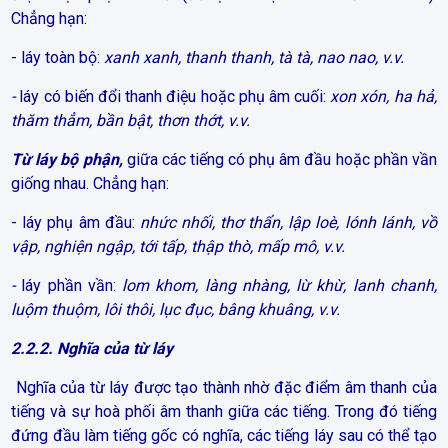
Chẳng hạn:
- láy toàn bộ:
xanh xanh, thanh thanh, tà tà, nao nao, v.v.
-
láy có biến đổi thanh điệu hoặc phụ âm cuối:
xon xón, ha hả,
thăm thẳm, bần bật, thơn thớt, v.v.
Từ láy bộ phận,
giữa các tiếng có phụ âm đầu hoặc phần vần
giống nhau. Chẳng hạn:
- láy phụ âm đầu:
nhức nhối, thơ thẩn, lập loè, lónh lánh, vồ
vập, nghiện ngập, tới tấp, thập thò, mấp mô, v.v.
-
láy phần vần:
lom khom, làng nhàng, lừ khừ, lanh chanh,
luộm thuộm, lôi thôi, lục đục, bâng khuâng, v.v.
2.2.2. Nghĩa của từ láy
Nghĩa của từ láy được tạo thành nhờ đặc điểm âm thanh của
tiếng và sự hoà phối âm thanh giữa các tiếng. Trong đó tiếng
đứng đầu làm tiếng gốc có nghĩa, các tiếng láy sau có thể tạo