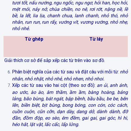
tươi tốt, nấu nướng, ngu ngốc, ngu ngơ, hỏi han, học hỏi,
mệt mỏi, nảy nở, chùa chiền, no nê, rơi rớt, nặng nề, lề
bề, la lết, lia lịa, chanh chua, lanh chanh, nhỏ thó, nhỏ
nhắn, run run, run rẩy, vướng vít, vương vướng, nhỏ nhẹ,
nhỏ nhẻ.
Từ ghép
Từ láy
Giải thích cơ sở để sắp xếp các từ trên vào sơ đồ.
Phân biệt nghĩa của các từ sau và đặt câu với mỗi từ:
nhỏ
nhắn, nhỏ nhặt, nhỏ nhẻ, nhỏ nhen, nhỏ nhoi.
Xếp các từ sau vào hai cột (theo sơ đồ):
an ủi, anh ánh,
ao ước, ào ào, âm thầm, ầm ầm, bàng hoàng, bảng
lảng, bão bùng, bát ngát, bập bềnh, bầu bầu, be be, bẽn
lẽn, biền biệt, bịt bùng, bong bóng, con cón, cóc cách,
cuồn cuộn, cũn cỡn, dạn dày, dang dở, dành dành, đỡ
đần, đồm độp, eo sèo, êm đềm, gai gai, gai góc, hì hì,
héo hắt, lặt vặt, lấc cấc, lấp lửng.