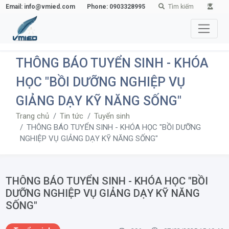
Email: info@vmied.com
Phone: 0903328995
Tìm kiếm
THÔNG BÁO TUYỂN SINH - KHÓA
HỌC "BỒI DƯỠNG NGHIỆP VỤ
GIẢNG DẠY KỸ NĂNG SỐNG"
Trang chủ
Tin tức
Tuyển sinh
THÔNG BÁO TUYỂN SINH - KHÓA HỌC "BỒI DƯỠNG
NGHIỆP VỤ GIẢNG DẠY KỸ NĂNG SỐNG"
THÔNG BÁO TUYỂN SINH - KHÓA HỌC "BỒI
DƯỠNG NGHIỆP VỤ GIẢNG DẠY KỸ NĂNG
SỐNG"