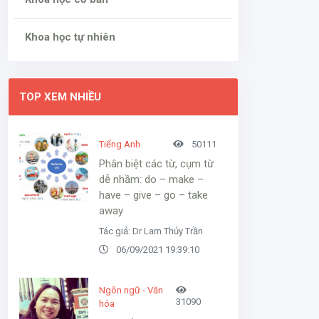
Khoa học tự nhiên
TOP XEM NHIỀU
Tiếng Anh
50111
Phân biệt các từ, cụm từ
dễ nhầm: do – make –
have – give – go – take
away
Tác giả: Dr Lam Thủy Trần
06/09/2021 19:39:10
Ngôn ngữ - Văn
31090
hóa