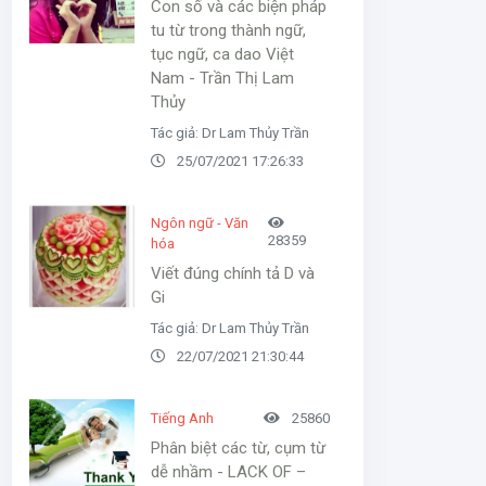
Con số và các biện pháp
tu từ trong thành ngữ,
tục ngữ, ca dao Việt
Nam - Trần Thị Lam
Thủy
Tác giả: Dr Lam Thủy Trần
25/07/2021 17:26:33
Ngôn ngữ - Văn
28359
hóa
Viết đúng chính tả D và
Gi
Tác giả: Dr Lam Thủy Trần
22/07/2021 21:30:44
Tiếng Anh
25860
Phân biệt các từ, cụm từ
dễ nhầm - LACK OF –