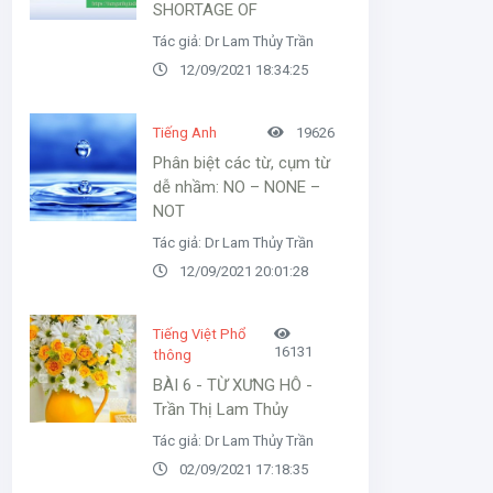
SHORTAGE OF
Tác giả: Dr Lam Thủy Trần
12/09/2021 18:34:25
Tiếng Anh
19626
Phân biệt các từ, cụm từ
dễ nhầm: NO – NONE –
NOT
Tác giả: Dr Lam Thủy Trần
12/09/2021 20:01:28
Tiếng Việt Phổ
16131
thông
BÀI 6 - TỪ XƯNG HÔ -
Trần Thị Lam Thủy
Tác giả: Dr Lam Thủy Trần
02/09/2021 17:18:35